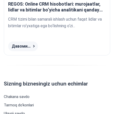
REGOS: Online CRM hisobotlari: murojaatlar,
lidlar va bitimlar bo‘yicha analitikani qanday
yaratdik
CRM tizimi bilan samarali ishlash uchun faqat lidlar va
bitimlar ro‘yxatiga ega bo‘lishning o‘zi...
Давоми...
Sizning biznesingiz uchun echimlar
Chakana savdo
Tarmoq do'konlari
Ulgurji savdo