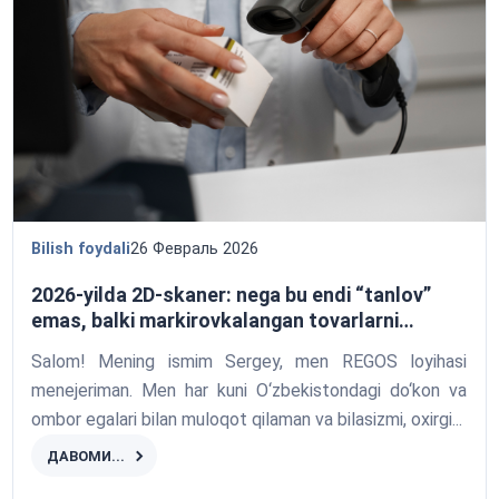
Bilish foydali
26 Февраль 2026
2026-yilda 2D-skaner: nega bu endi “tanlov”
emas, balki markirovkalangan tovarlarni
sotishda jarimalardan himoya hisoblanadi
Salom! Mening ismim Sergey, men REGOS loyihasi
menejeriman. Men har kuni O‘zbekistondagi do‘kon va
ombor egalari bilan muloqot qilaman va bilasizmi, oxirgi...
ДАВОМИ...