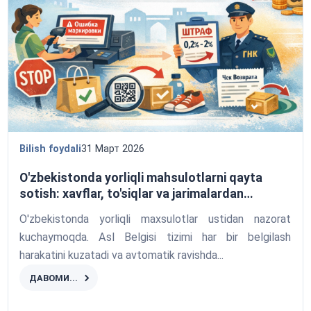
Bilish foydali
31 Март 2026
O'zbekistonda yorliqli mahsulotlarni qayta
sotish: xavflar, to'siqlar va jarimalardan
qochish usullari
O'zbekistonda yorliqli maxsulotlar ustidan nazorat
kuchaymoqda. Asl Belgisi tizimi har bir belgilash
harakatini kuzatadi va avtomatik ravishda...
ДАВОМИ...