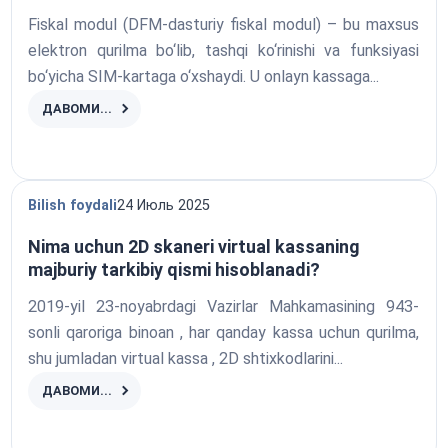
Fiskal modul (DFM-dasturiy fiskal modul) – bu maxsus
elektron qurilma bo‘lib, tashqi ko‘rinishi va funksiyasi
bo‘yicha SIM-kartaga o‘xshaydi. U onlayn kassaga...
ДАВОМИ...
Bilish foydali
24 Июль 2025
Nima uchun 2D skaneri virtual kassaning
majburiy tarkibiy qismi hisoblanadi?
2019-yil 23-noyabrdagi Vazirlar Mahkamasining 943-
sonli qaroriga binoan , har qanday kassa uchun qurilma,
shu jumladan virtual kassa , 2D shtixkodlarini...
ДАВОМИ...