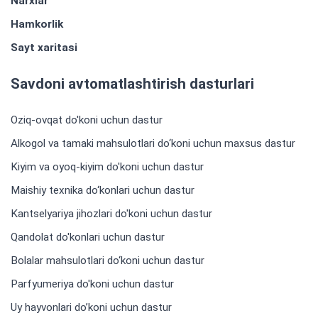
Narxlar
Hamkorlik
Sayt xaritasi
Savdoni avtomatlashtirish dasturlari
Oziq-ovqat do'koni uchun dastur
Alkogol va tamaki mahsulotlari do‘koni uchun maxsus dastur
Kiyim va oyoq-kiyim do'koni uchun dastur
Maishiy texnika do‘konlari uchun dastur
Kantselyariya jihozlari do'koni uchun dastur
Qandolat do'konlari uchun dastur
Bolalar mahsulotlari do‘koni uchun dastur
Parfyumeriya do'koni uchun dastur
Uy hayvonlari do’koni uchun dastur