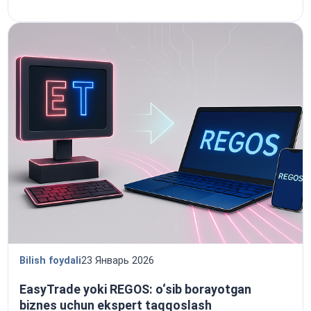
Bilish foydali
23 Январь 2026
EasyTrade yoki REGOS: o‘sib borayotgan
biznes uchun ekspert taqqoslash