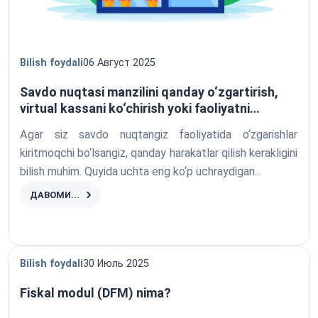
Bilish foydali
06 Август 2025
Savdo nuqtasi manzilini qanday o‘zgartirish,
virtual kassani ko‘chirish yoki faoliyatni
to‘xtatib turish mumkin — REGOS SOFTWARE
Agar siz savdo nuqtangiz faoliyatida o‘zgarishlar
tushuntiradi
kiritmoqchi bo‘lsangiz, qanday harakatlar qilish kerakligini
bilish muhim. Quyida uchta eng ko‘p uchraydigan...
ДАВОМИ...
Bilish foydali
30 Июль 2025
Fiskal modul (DFM) nima?