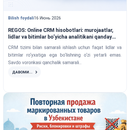
Bilish foydali
16 Июнь 2026
REGOS: Online CRM hisobotlari: murojaatlar,
lidlar va bitimlar bo‘yicha analitikani qanday
yaratdik
CRM tizimi bilan samarali ishlash uchun faqat lidlar va
bitimlar ro‘yxatiga ega bo‘lishning o‘zi yetarli emas.
Savdo voronkasi qanchalik samarali...
ДАВОМИ...