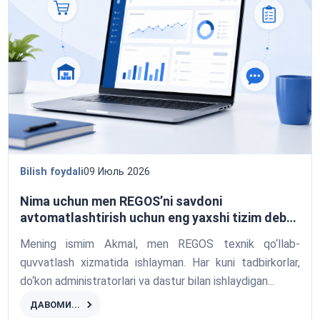
Bilish foydali
09 Июль 2026
Nima uchun men REGOS’ni savdoni
avtomatlashtirish uchun eng yaxshi tizim deb
hisoblayman
Mening ismim Akmal, men REGOS texnik qo‘llab-
quvvatlash xizmatida ishlayman. Har kuni tadbirkorlar,
do‘kon administratorlari va dastur bilan ishlaydigan...
ДАВОМИ...