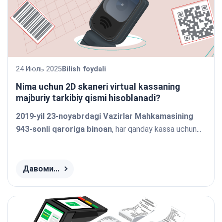
24 Июль 2025
Bilish foydali
Nima uchun 2D skaneri virtual kassaning
majburiy tarkibiy qismi hisoblanadi?
2019-yil 23-noyabrdagi Vazirlar Mahkamasining
943-sonli qaroriga binoan
, har qanday kassa uchun...
Давоми...