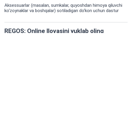
Aksessuarlar (masalan, sumkalar, quyoshdan himoya qiluvchi
ko‘zoynaklar va boshqalar) sotiladigan do‘kon uchun dastur
REGOS: Online Ilovasini yuklab oling
Hujjatlar
"REGOS" servisi
REGOS: POS
REGOS: Store Management