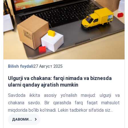
Bilish foydali
27 Август 2025
Ulgurji va chakana: farqi nimada va biznesda
ularni qanday ajratish mumkin
Savdoda ikkita asosiy yo‘nalish mavjud: ulgurji va
chakana savdo. Bir qarashda farq faqat mahsulot
miqdorida bo‘lib ko‘rinadi. Lekin tadbirkor sifatida siz...
ДАВОМИ...