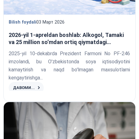
Bilish foydali
03 Март 2026
2026-yil 1-apreldan boshlab: Alkogol, Tamaki
va 25 million so’mdan ortiq qiymatdagi
maxsulotlarni faqat naqd pulsiz shaklda sotish
2025-yil 10-dekabrda Prezident Farmoni No PF-246
mumkin
imzolandi, bu O'zbekistonda soya iqtisodiyotini
kamaytirish va naqd bo'lmagan maxsulotlarni
kengaytirishga...
ДАВОМИ...