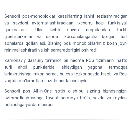
Sensorli pos-monobloklar kassirlarning ishini tezlashtiradigan
va savdoni avtomatlashtiradigan ixcham, ko'p funktsiyali
qurilmalardir. Ular kichik savdo nuqtalaridan tortib
gipermarketlar va sanoat korxonalarigacha bo'lgan turli
sohalarda qo'llaniladi. Bizning pos monobloklarimiz bo'sh joyni
minimallashtiradi va ish samaradorligini oshiradi.
Zamonaviy dasturiy ta'minot bir nechta POS tizimlarini hatto
turli aholi punktlarida ishlaydigan yagona tarmoqqa
birlashtirishga imkon beradi, bu esa tezkor savdo hisobi va Real
vaqtda ma'lumotlarni uzatishni ta'minlaydi.
Sensorli pos All-in-One sotib olish-bu sizning biznesingizni
avtomatlashtirishga foydali sarmoya bo'lib, savdo va foydani
oshirishga yordam beradi.