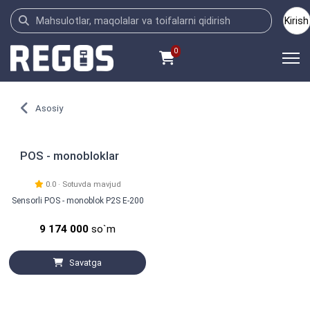
Kirish
0
Asosiy
POS - monobloklar
0.0 · Sotuvda mavjud
Sensorli POS - monoblok P2S E-200
9 174 000
so`m
Savatga