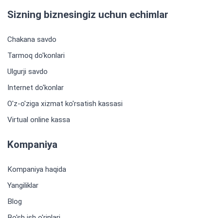
Sizning biznesingiz uchun echimlar
Chakana savdo
Tarmoq do'konlari
Ulgurji savdo
Internet do'konlar
O'z-o'ziga xizmat ko'rsatish kassasi
Virtual online kassa
Kompaniya
Kompaniya haqida
Yangiliklar
Blog
Bo'sh ish o'rinlari