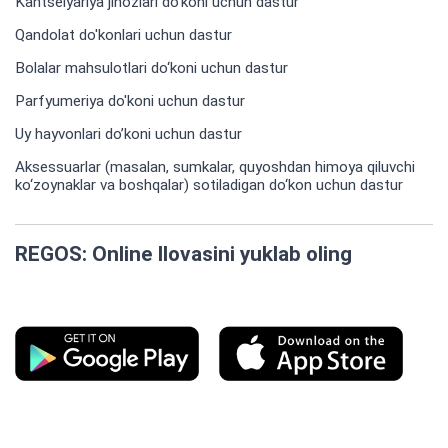
Kantselyariya jihozlari do'koni uchun dastur
Qandolat do'konlari uchun dastur
Bolalar mahsulotlari do‘koni uchun dastur
Parfyumeriya do'koni uchun dastur
Uy hayvonlari do’koni uchun dastur
Aksessuarlar (masalan, sumkalar, quyoshdan himoya qiluvchi
ko‘zoynaklar va boshqalar) sotiladigan do‘kon uchun dastur
REGOS: Online Ilovasini yuklab oling