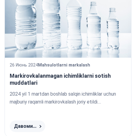
26 Июнь 2024
Mahsulotlarni markalash
Markirovkalanmagan ichimliklarni sotish
muddatlari
2024 yil 1 martdan boshlab salqin ichimliklar uchun
majburiy raqamli markirovkalash joriy etildi....
Давоми...