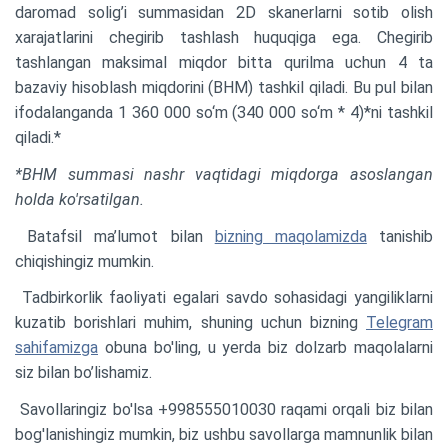
daromad solig’i summasidan 2D skanerlarni sotib olish
xarajatlarini chegirib tashlash huquqiga ega. Chegirib
tashlangan maksimal miqdor bitta qurilma uchun 4 ta
bazaviy hisoblash miqdorini (BHM) tashkil qiladi. Bu pul bilan
ifodalanganda 1 360 000 so‘m (340 000 so‘m * 4)*ni tashkil
qiladi.*
*BHM summasi nashr vaqtidagi miqdorga asoslangan
holda ko'rsatilgan.
Batafsil ma’lumot bilan
bizning maqolamizda
tanishib
chiqishingiz mumkin.
Tadbirkorlik faoliyati egalari savdo sohasidagi yangiliklarni
kuzatib borishlari muhim, shuning uchun bizning
Telegram
sahifamizga
obuna bo'ling, u yerda biz dolzarb maqolalarni
siz bilan bo’lishamiz.
Savollaringiz bo'lsa +998555010030 raqami orqali biz bilan
bog'lanishingiz mumkin, biz ushbu savollarga mamnunlik bilan