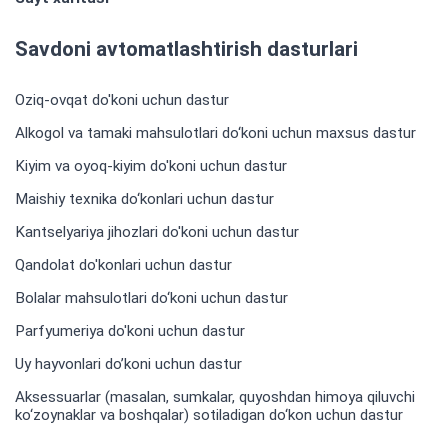
Savdoni avtomatlashtirish dasturlari
Oziq-ovqat do'koni uchun dastur
Alkogol va tamaki mahsulotlari do‘koni uchun maxsus dastur
Kiyim va oyoq-kiyim do'koni uchun dastur
Maishiy texnika do‘konlari uchun dastur
Kantselyariya jihozlari do'koni uchun dastur
Qandolat do'konlari uchun dastur
Bolalar mahsulotlari do‘koni uchun dastur
Parfyumeriya do'koni uchun dastur
Uy hayvonlari do’koni uchun dastur
Aksessuarlar (masalan, sumkalar, quyoshdan himoya qiluvchi
ko‘zoynaklar va boshqalar) sotiladigan do‘kon uchun dastur