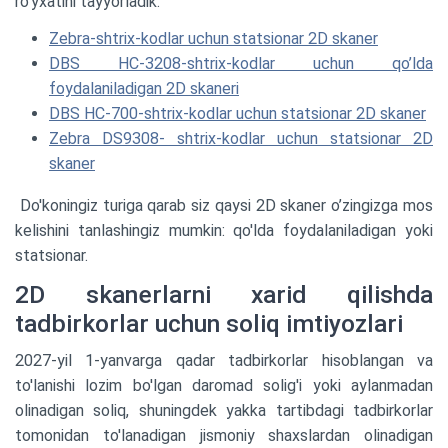
ro'yxatini tayyorladik:
Zebra-shtrix-kodlar uchun statsionar 2D skaner
DBS HC-3208-shtrix-kodlar uchun qo’lda
foydalaniladigan 2D skaneri
DBS HC-700-shtrix-kodlar uchun statsionar 2D skaner
Zebra DS9308- shtrix-kodlar uchun statsionar 2D
skaner
Do'koningiz turiga qarab siz qaysi 2D skaner o’zingizga mos
kelishini tanlashingiz mumkin: qo'lda foydalaniladigan yoki
statsionar.
2D skanerlarni xarid qilishda
tadbirkorlar uchun soliq imtiyozlari
2027-yil 1-yanvarga qadar tadbirkorlar hisoblangan va
to'lanishi lozim bo'lgan daromad solig'i yoki aylanmadan
olinadigan soliq, shuningdek yakka tartibdagi tadbirkorlar
tomonidan to'lanadigan jismoniy shaxslardan olinadigan