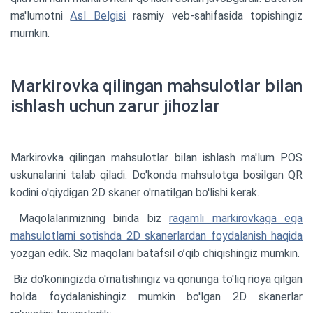
ma'lumotni
Asl Belgisi
rasmiy veb-sahifasida topishingiz
mumkin.
Markirovka qilingan mahsulotlar bilan
ishlash uchun zarur jihozlar
Markirovka qilingan mahsulotlar bilan ishlash ma'lum POS
uskunalarini talab qiladi. Do'konda mahsulotga bosilgan QR
kodini o'qiydigan 2D skaner o'rnatilgan bo'lishi kerak.
Maqolalarimizning birida biz
raqamli markirovkaga ega
mahsulotlarni sotishda 2D skanerlardan foydalanish haqida
yozgan edik. Siz maqolani batafsil o’qib chiqishingiz mumkin.
Biz do'koningizda o'rnatishingiz va qonunga to'liq rioya qilgan
holda foydalanishingiz mumkin bo'lgan 2D skanerlar