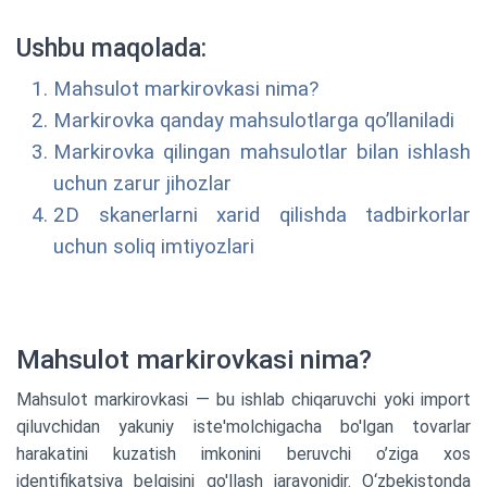
Ushbu maqolada:
Mahsulot markirovkasi nima?
Markirovka qanday mahsulotlarga qo’llaniladi
Markirovka qilingan mahsulotlar bilan ishlash
uchun zarur jihozlar
2D skanerlarni xarid qilishda tadbirkorlar
uchun soliq imtiyozlari
Mahsulot
markirovkasi
nima
?
Mahsulot markirovkasi — bu ishlab chiqaruvchi yoki import
qiluvchidan yakuniy iste'molchigacha bo'lgan tovarlar
harakatini kuzatish imkonini beruvchi o’ziga xos
identifikatsiya belgisini qo'llash jarayonidir. O‘zbekistonda