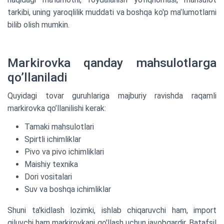
tarkibi, uning yaroqlilik muddati va boshqa ko'p ma’lumotlarni
bilib olish mumkin.
Markirovka qanday mahsulotlarga
qo’llaniladi
Quyidagi tovar guruhlariga majburiy ravishda raqamli
markirovka qo’llanilishi kerak:
Tamaki mahsulotlari
Spirtli ichimliklar
Pivo va pivo ichimliklari
Maishiy texnika
Dori vositalari
Suv va boshqa ichimliklar
Shuni ta'kidlash lozimki, ishlab chiqaruvchi ham, import
qiluvchi ham markirovkani qo'llash uchun javobgardir. Batafsil