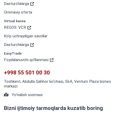
Dasturchilarga
Ommaviy oferta
Virtual kassa
REGOS: VCR
Ko'p uchraydigan savollar
Dasturchilarga
EasyTrade
Foydalanuvchi qo'llanmasi
+998 55 501 00 30
Toshkent, Abdulla Qahhor ko‘chasi, 56A, Ventum Plaza biznes
markazi
Yo'nalish sxemasi
Bizni ijtimoiy tarmoqlarda kuzatib boring