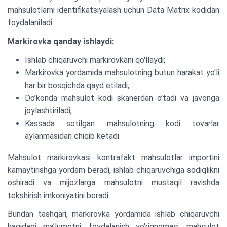
mahsulotlarni identifikatsiyalash uchun Data Matrix kodidan
foydalaniladi.
Markirovka qanday ishlaydi:
Ishlab chiqaruvchi markirovkani qo'llaydi;
Markirovka yordamida mahsulotning butun harakat yo'li
har bir bosqichda qayd etiladi;
Do’konda mahsulot kodi skanerdan o’tadi va javonga
joylashtiriladi;
Kassada sotilgan mahsulotning kodi tovarlar
aylanmasidan chiqib ketadi.
Mahsulot markirovkasi kontrafakt mahsulotlar importini
kamaytirishga yordam beradi, ishlab chiqaruvchiga sodiqlikni
oshiradi va mijozlarga mahsulotni mustaqil ravishda
tekshirish imkoniyatini beradi.
Bundan tashqari, markirovka yordamida ishlab chiqaruvchi
haqidagi ma’lumotni, foydalanish yo'riqnomasi, mahsulot