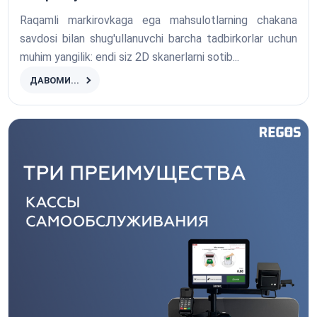
Raqamli markirovkaga ega mahsulotlarning chakana
savdosi bilan shug'ullanuvchi barcha tadbirkorlar uchun
muhim yangilik: endi siz 2D skanerlarni sotib...
ДАВОМИ...