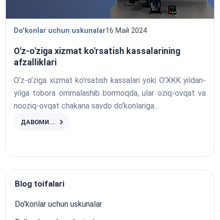
Do'konlar uchun uskunalar
16 Май 2024
O'z-o'ziga xizmat ko'rsatish kassalarining
afzalliklari
O’z-o’ziga xizmat ko’rsatish kassalari yoki O’XKK yildan-
yilga tobora ommalashib bormoqda, ular oziq-ovqat va
nooziq-ovqat chakana savdo do’konlariga...
ДАВОМИ...
Blog toifalari
Do'konlar uchun uskunalar