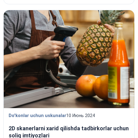
Do'konlar uchun uskunalar
10 Июнь 2024
2D skanerlarni xarid qilishda tadbirkorlar uchun
soliq imtiyozlari