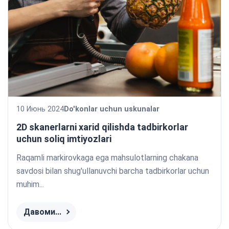
10 Июнь 2024
Do'konlar uchun uskunalar
2D skanerlarni xarid qilishda tadbirkorlar
uchun soliq imtiyozlari
Raqamli markirovkaga ega mahsulotlarning chakana
savdosi bilan shug'ullanuvchi barcha tadbirkorlar uchun
muhim...
Давоми...