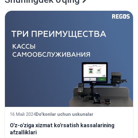
16 Май 2024
Do'konlar uchun uskunalar
O'z-o'ziga xizmat ko'rsatish kassalarining
afzalliklari