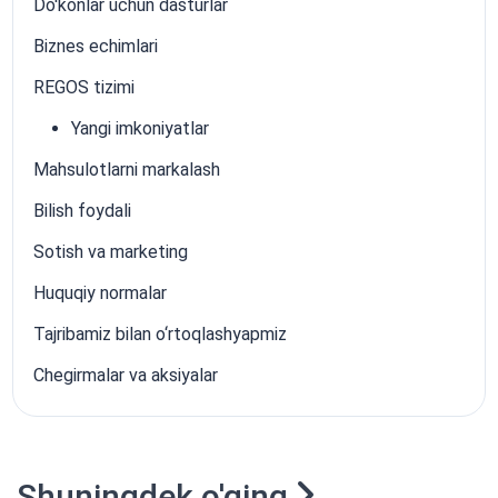
Do'konlar uchun dasturlar
Biznes echimlari
REGOS tizimi
Yangi imkoniyatlar
Mahsulotlarni markalash
Bilish foydali
Sotish va marketing
Huquqiy normalar
Tajribamiz bilan o‘rtoqlashyapmiz
Chegirmalar va aksiyalar
Shuningdek o'qing