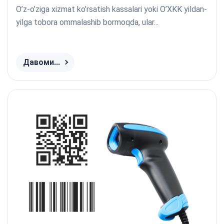
O’z-o’ziga xizmat ko’rsatish kassalari yoki O’XKK yildan-
yilga tobora ommalashib bormoqda, ular...
Давоми...