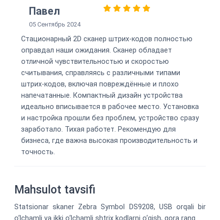
5 из 5
Павел
05 Сентябрь 2024
Стационарный 2D сканер штрих-кодов полностью
оправдал наши ожидания. Сканер обладает
отличной чувствительностью и скоростью
считывания, справляясь с различными типами
штрих-кодов, включая повреждённые и плохо
напечатанные. Компактный дизайн устройства
идеально вписывается в рабочее место. Установка
и настройка прошли без проблем, устройство сразу
заработало. Тихая работет. Рекомендую для
бизнеса, где важна высокая производительность и
точность.
Mahsulot tavsifi
Statsionar skaner Zebra Symbol DS9208, USB orqali bir
o‘lchamli va ikki o‘lchamli shtrix kodlarni o‘qish, qora rang.