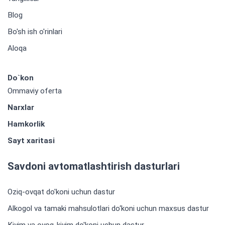
Blog
Bo'sh ish o'rinlari
Aloqa
Do`kon
Ommaviy oferta
Narxlar
Hamkorlik
Sayt xaritasi
Savdoni avtomatlashtirish dasturlari
Oziq-ovqat do'koni uchun dastur
Alkogol va tamaki mahsulotlari do‘koni uchun maxsus dastur