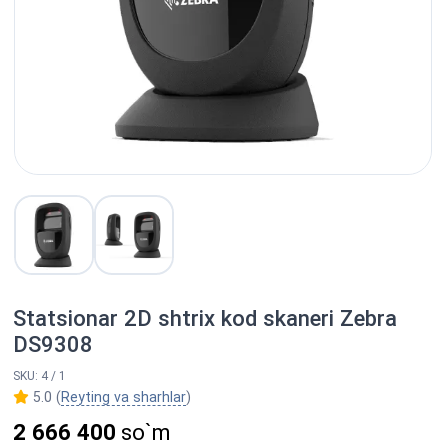
Statsionar 2D shtrix kod skaneri Zebra
DS9308
SKU: 4 / 1
5.0 (
Reyting va sharhlar
)
2 666 400
so`m