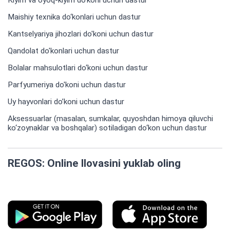
Kiyim va oyoq-kiyim do'koni uchun dastur
Maishiy texnika do‘konlari uchun dastur
Kantselyariya jihozlari do'koni uchun dastur
Qandolat do'konlari uchun dastur
Bolalar mahsulotlari do‘koni uchun dastur
Parfyumeriya do'koni uchun dastur
Uy hayvonlari do’koni uchun dastur
Aksessuarlar (masalan, sumkalar, quyoshdan himoya qiluvchi
ko‘zoynaklar va boshqalar) sotiladigan do‘kon uchun dastur
REGOS: Online Ilovasini yuklab oling