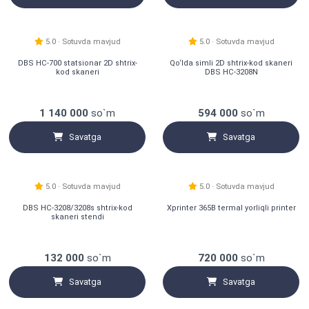
Narxi tushdi
5.0 · Sotuvda mavjud
5.0 · Sotuvda mavjud
DBS HC-700 statsionar 2D shtrix-
Qo‘lda simli 2D shtrix-kod skaneri
kod skaneri
DBS HC-3208N
1 140 000
so`m
594 000
so`m
Savatga
Savatga
Hit
5.0 · Sotuvda mavjud
5.0 · Sotuvda mavjud
DBS HC-3208/3208s shtrix-kod
Xprinter 365B termal yorliqli printer
skaneri stendi
132 000
so`m
720 000
so`m
Savatga
Savatga