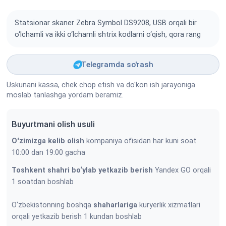
Statsionar skaner Zebra Symbol DS9208, USB orqali bir
o‘lchamli va ikki o‘lchamli shtrix kodlarni o‘qish, qora rang
Telegramda so'rash
Uskunani kassa, chek chop etish va do'kon ish jarayoniga
moslab tanlashga yordam beramiz.
Buyurtmani olish usuli
Oʻzimizga kelib olish
kompaniya ofisidan har kuni soat
10:00 dan 19:00 gacha
Toshkent shahri bo‘ylab yetkazib berish
Yandex GO orqali
1 soatdan boshlab
O‘zbekistonning boshqa
shaharlariga
kuryerlik xizmatlari
orqali yetkazib berish 1 kundan boshlab