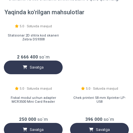
Yaqinda ko'rilgan mahsulotlar
Tavsiya etiladi
Hit
5.0 · Sotuvda mavjud
Statsionar 2D shtrix kod skaneri
Zebra DS9308
2 666 400
so`m
Savatga
Hit
5.0 · Sotuvda mavjud
5.0 · Sotuvda mavjud
Fiskal modul uchun adapter
Chek printeri 58 mm Xprinter LP-
MCR3500 Mini Card Reader
U58
250 000
so`m
396 000
so`m
Savatga
Savatga