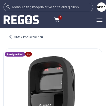
Kirish
0
Shtrix-kod skanerlari
Tavsiya etiladi
Hit