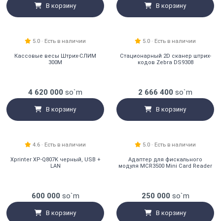
В корзину
В корзину
Рекомендуем
Хит
5.0 · Есть в наличии
5.0 · Есть в наличии
Кассовые весы Штрих-СЛИМ
Стационарный 2D сканер штрих-
300M
кодов Zebra DS9308
4 620 000
so`m
2 666 400
so`m
В корзину
В корзину
Хит
4.6 · Есть в наличии
5.0 · Есть в наличии
Xprinter XP-Q807K черный, USB +
Адаптер для фискального
LAN
модуля MCR3500 Mini Card Reader
600 000
so`m
250 000
so`m
В корзину
В корзину