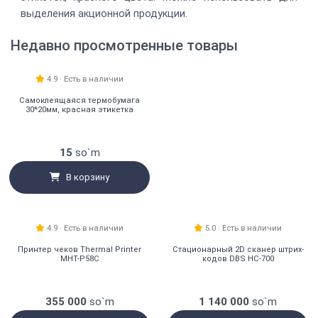
выделения акционной продукции.
Недавно просмотренные товары
4.9 · Есть в наличии
Самоклеящаяся термобумага
30*20мм, красная этикетка
15
so`m
В корзину
Цена снижена
4.9 · Есть в наличии
5.0 · Есть в наличии
Принтер чеков Thermal Printer
Стационарный 2D сканер штрих-
MHT-P58C
кодов DBS HC-700
355 000
so`m
1 140 000
so`m