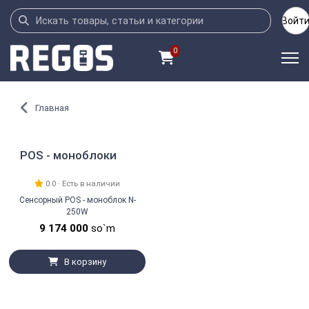
Войт
0
Главная
POS - моноблоки
0.0 · Есть в наличии
Сенсорный POS - моноблок N-
250W
9 174 000
so`m
В корзину